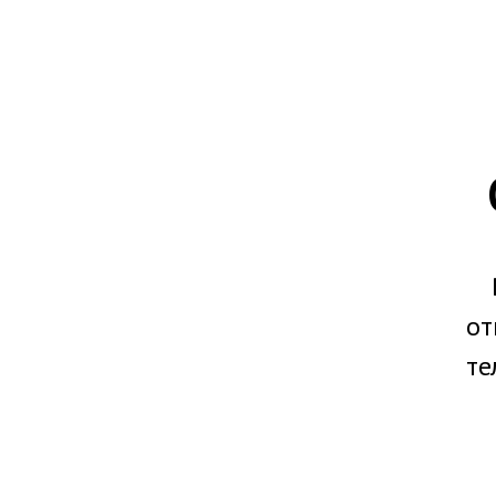
от
те